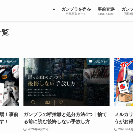
ガンプラを売る
事前査定
ガン
宅配買取カート
LINE＆Mail
買取価
一覧
お知らせ
お知らせ
場！事前
ガンプラの断捨離と処分方法4つ｜捨て
メルカ
す！
る前に読む後悔しない手放し方
うがお得
2026年4月25日
2026年4