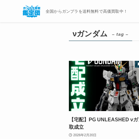
全国からガンプラを送料無料で高価買取中！
νガンダム
– tag –
【宅配】PG UNLEASHED ν
取成立
2026年2月20日