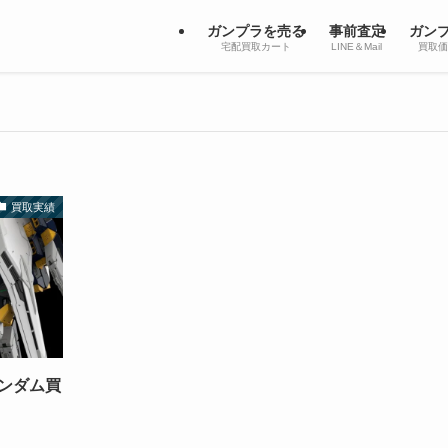
ガンプラを売る
事前査定
ガン
宅配買取カート
LINE＆Mail
買取価
買取実績
ガンダム買