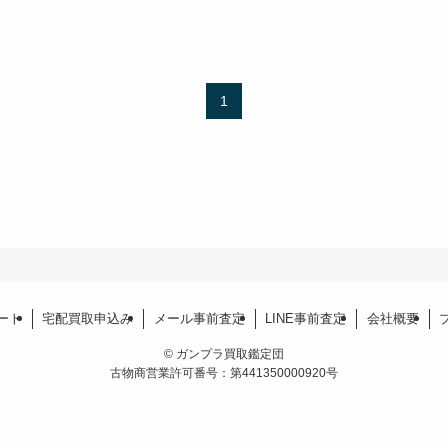
1
ート
宅配買取申込み
メール事前査定
LINE事前査定
会社概要
©
ガンプラ買取鑑定団
古物商営業許可番号：第441350000920号