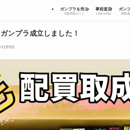
ガンプラを売る
事前査定
ガン
宅配買取カート
LINE＆Mail
買取価
】ガンプラ成立しました！
年12月5日