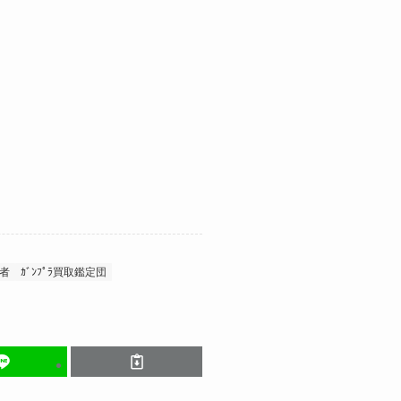
心者
ｶﾞﾝﾌﾟﾗ買取鑑定団