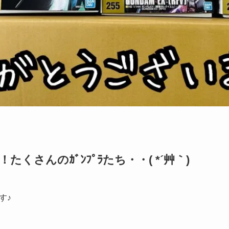
くさんのｶﾞﾝﾌﾟﾗたち・・( *´艸｀)
す♪