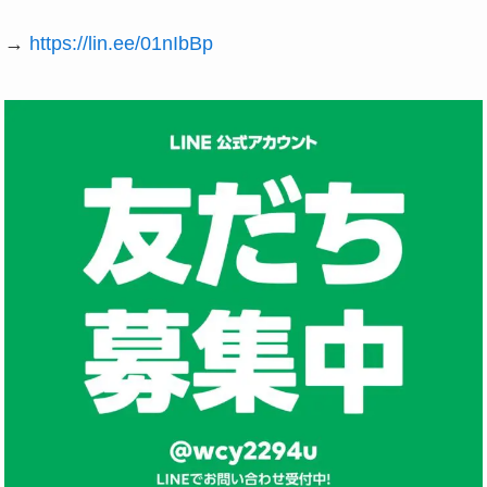
→
https://lin.ee/01nIbBp