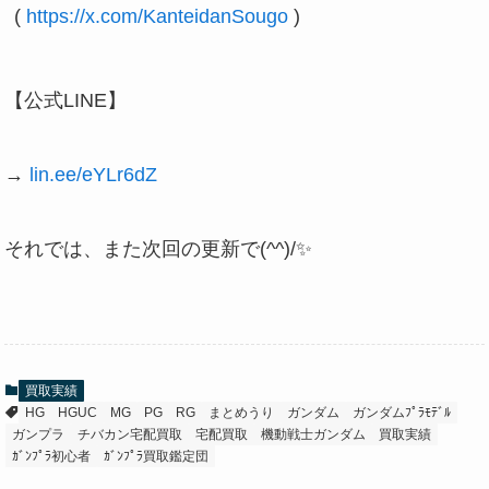
( 
https://x.com/KanteidanSougo
 )
【公式LINE】
→
lin.ee/eYLr6dZ
それでは、また次回の更新で(^^)/✨
買取実績
HG
HGUC
MG
PG
RG
まとめうり
ガンダム
ガンダムﾌﾟﾗﾓﾃﾞﾙ
ガンプラ
チバカン宅配買取
宅配買取
機動戦士ガンダム
買取実績
ｶﾞﾝﾌﾟﾗ初心者
ｶﾞﾝﾌﾟﾗ買取鑑定団